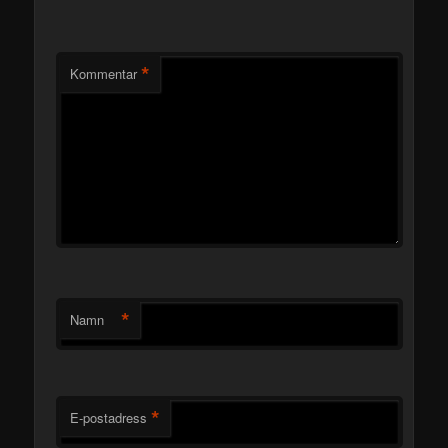
*
Kommentar
*
Namn
*
E-postadress