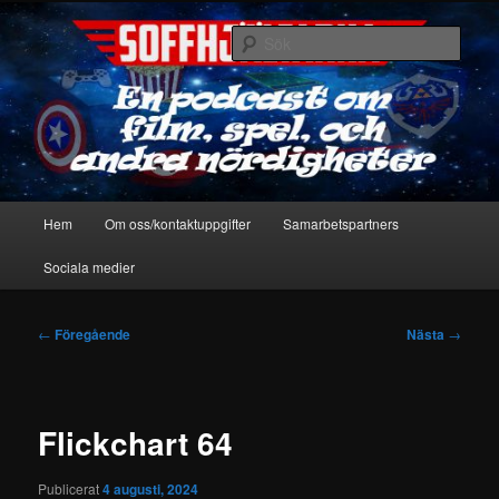
Hoppa
En podcast om film, spel & andra nördigheter
till
Sök
primärt
innehåll
Soffhjältarna
Huvudmeny
Hem
Om oss/kontaktuppgifter
Samarbetspartners
Sociala medier
Inläggsnavigering
←
Föregående
Nästa
→
Flickchart 64
Publicerat
4 augusti, 2024