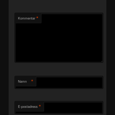
*
Kommentar
*
Namn
*
E-postadress