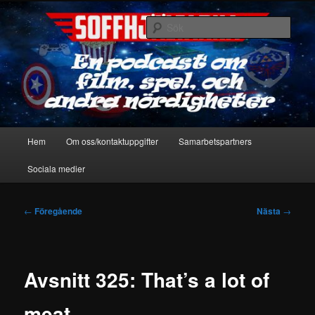
Hoppa
En podcast om film, spel & andra nördigheter
till
Sök
primärt
innehåll
Soffhjältarna
Huvudmeny
Hem
Om oss/kontaktuppgifter
Samarbetspartners
Sociala medier
Inläggsnavigering
←
Föregående
Nästa
→
Avsnitt 325: That’s a lot of
meat