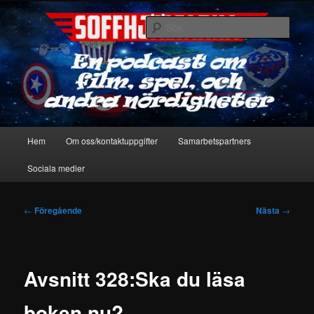
Hoppa
En podcast om film, spel & andra nördigheter
till
Sök
primärt
innehåll
Soffhjältarna
Huvudmeny
Hem
Om oss/kontaktuppgifter
Samarbetspartners
Sociala medier
Inläggsnavigering
←
Föregående
Nästa
→
Avsnitt 328:Ska du läsa
boken nu?