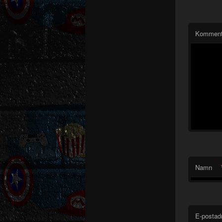
Komment
Namn
E-postad