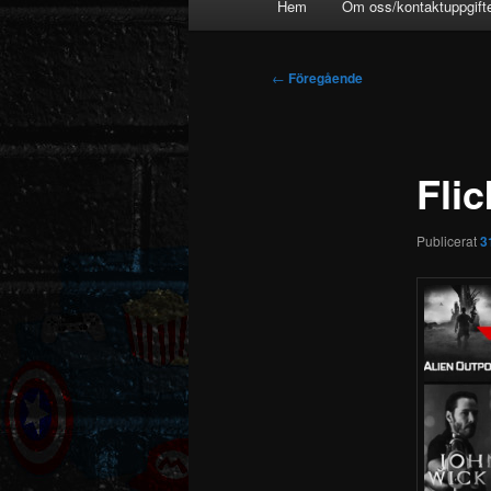
Hem
Om oss/kontaktuppgift
Inläggsnavigering
←
Föregående
Flic
Publicerat
3