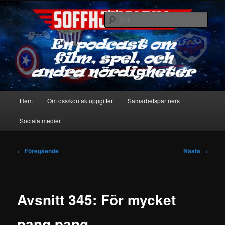
Hoppa
En podcast om film, spel & andra nördigheter
till
Sök
primärt
innehåll
Soffhjältarna
Huvudmeny
Hem
Om oss/kontaktuppgifter
Samarbetspartners
Sociala medier
Inläggsnavigering
←
Föregående
Nästa
→
Avsnitt 345: För mycket
pang pang