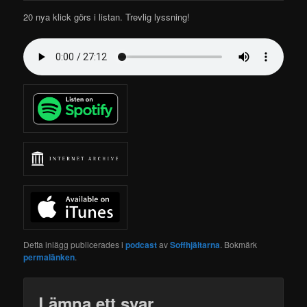
20 nya klick görs i listan.
Trevlig lyssning!
Detta inlägg publicerades i
podcast
av
Soffhjältarna
. Bokmärk
permalänken
.
Lämna ett svar