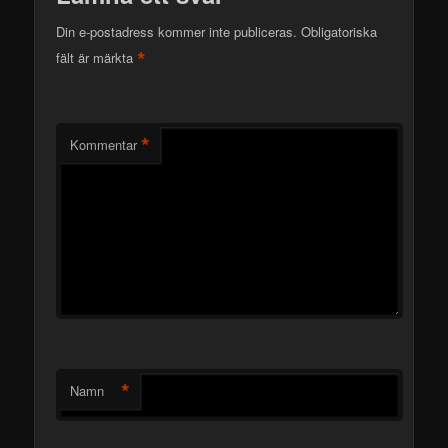
Din e-postadress kommer inte publiceras.
Obligatoriska
*
fält är märkta
*
Kommentar
*
Namn