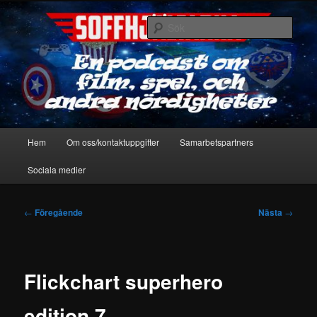
Hoppa
En podcast om film, spel & andra nördigheter
till
Sök
primärt
innehåll
Soffhjältarna
Huvudmeny
Hem
Om oss/kontaktuppgifter
Samarbetspartners
Sociala medier
Inläggsnavigering
←
Föregående
Nästa
→
Flickchart superhero
edition 7