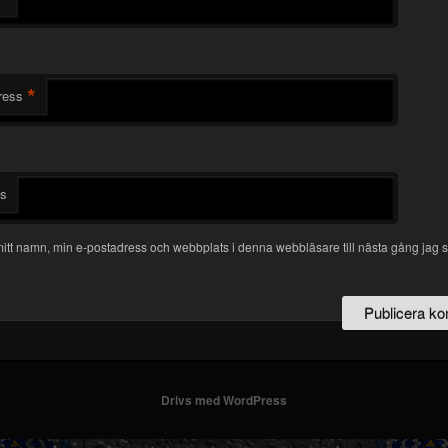
*
ress
ts
itt namn, min e-postadress och webbplats i denna webbläsare till nästa gång jag s
Drivs med WordPress