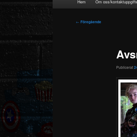
Hem
Om oss/kontaktuppgift
Inläggsnavigering
←
Föregående
Avs
Publicerat
2