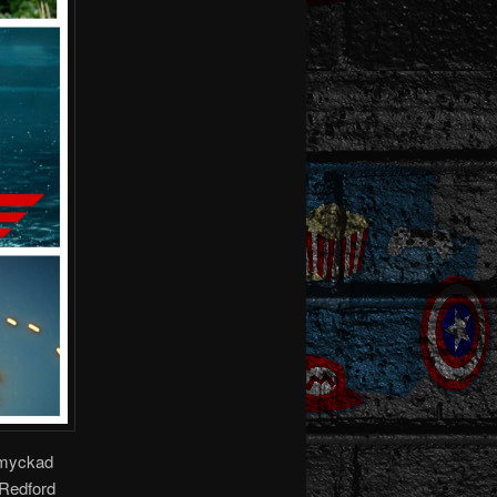
tsmyckad
 Redford