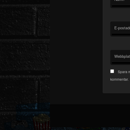
E-postad
Webbpla
Spara m
kommentar.