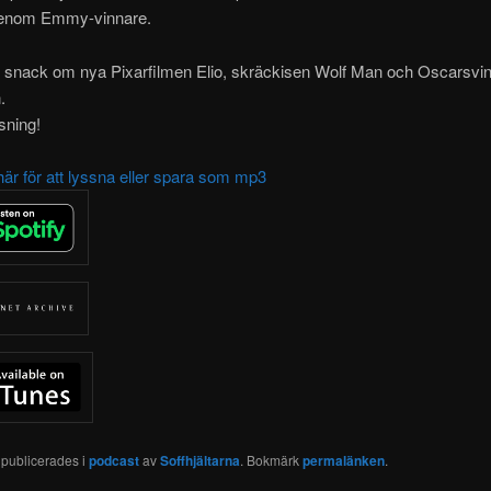
genom Emmy-vinnare.
snack om nya Pixarfilmen Elio, skräckisen Wolf Man och Oscarsvi
.
sning!
här för att lyssna eller spara som mp3
 publicerades i
podcast
av
Soffhjältarna
. Bokmärk
permalänken
.