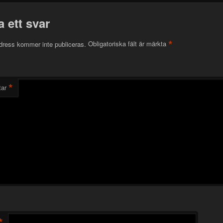
 ett svar
*
dress kommer inte publiceras.
Obligatoriska fält är märkta
*
ar
*