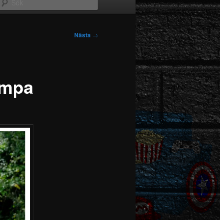
Sök
Nästa
→
ampa