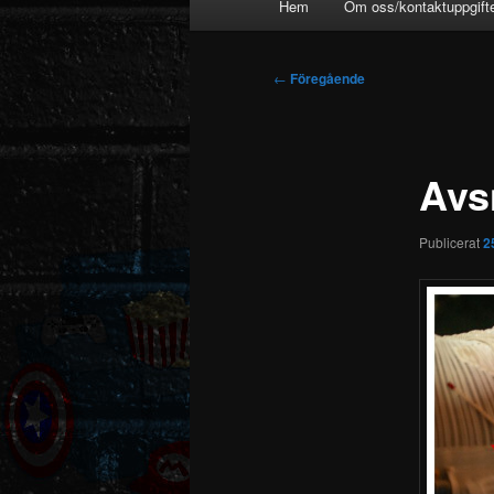
Hem
Om oss/kontaktuppgift
Inläggsnavigering
←
Föregående
Avsn
Publicerat
2