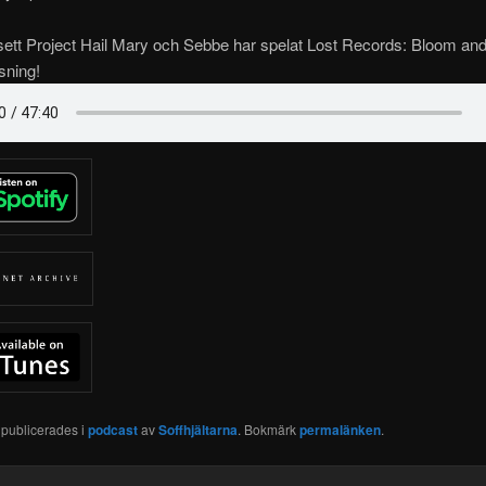
sett Project Hail Mary och Sebbe har spelat Lost Records: Bloom an
sning!
 publicerades i
podcast
av
Soffhjältarna
. Bokmärk
permalänken
.