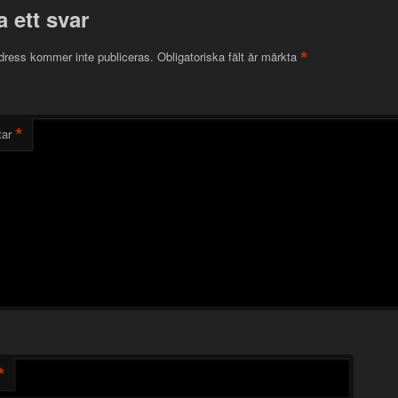
 ett svar
*
dress kommer inte publiceras.
Obligatoriska fält är märkta
*
ar
*