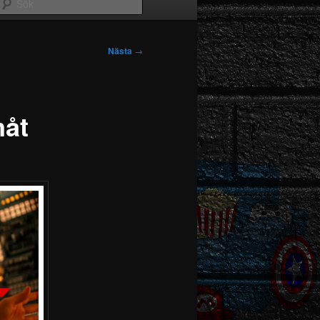
Sök
Nästa
→
måt