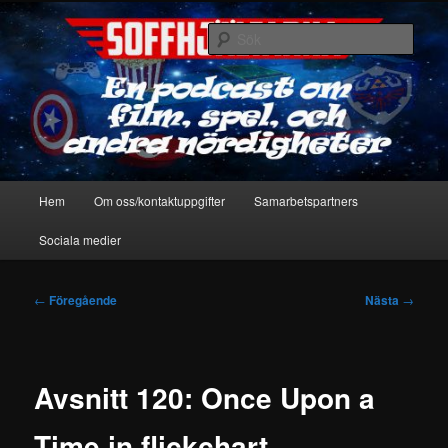
Hoppa
En podcast om film, spel & andra nördigheter
till
Sök
primärt
innehåll
Soffhjältarna
Huvudmeny
Hem
Om oss/kontaktuppgifter
Samarbetspartners
Sociala medier
Inläggsnavigering
←
Föregående
Nästa
→
Avsnitt 120: Once Upon a
Time in flickchart