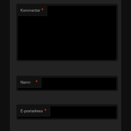
*
Kommentar
*
Namn
*
E-postadress