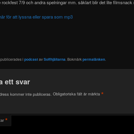
rockfest 7/9 och andra spelningar mm. såklart blir det lite filmsnack
här för att lyssna eller spara som mp3
 publicerades i
podcast
av
Soffhjältarna
. Bokmärk
permalänken
.
 ett svar
*
dress kommer inte publiceras.
Obligatoriska fält är märkta
*
ar