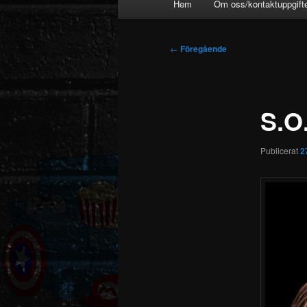
Hem
Om oss/kontaktuppgift
Inläggsnavigering
←
Föregående
S.O.
Publicerat
2