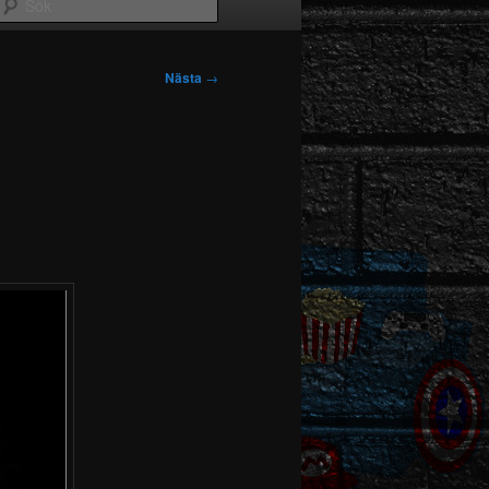
Sök
Nästa
→