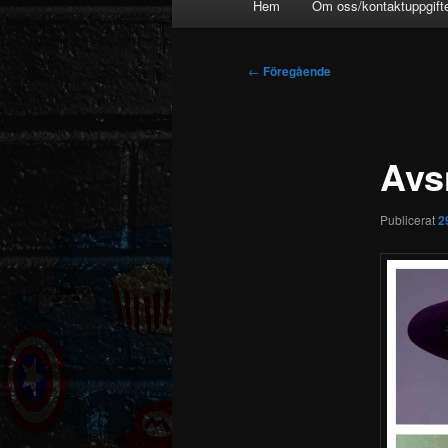
Hem
Om oss/kontaktuppgift
Inläggsnavigering
←
Föregående
Avs
Publicerat
2