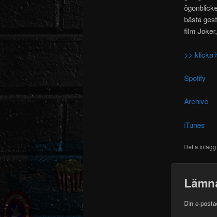
ögonblicke
bästa gest
film Joker,
>> klicka 
Spotify
Archive
iTunes
Detta inlägg
Lämna
Din e-posta