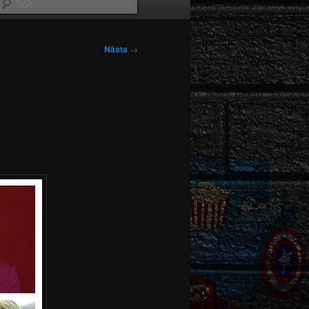
Sök
Nästa
→