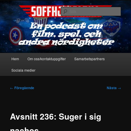
Hoppa
En podcast om film, spel & andra nördigheter
till
Sök
primärt
innehåll
Soffhjältarna
Huvudmeny
Hem
Om oss/kontaktuppgifter
Samarbetspartners
Sociala medier
Inläggsnavigering
←
Föregående
Nästa
→
Avsnitt 236: Suger i sig
nachos