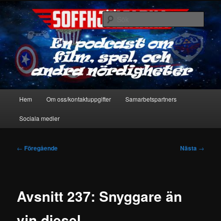
Hoppa
En podcast om film, spel & andra nördigheter
till
Sök
primärt
innehåll
Soffhjältarna
Huvudmeny
Hem
Om oss/kontaktuppgifter
Samarbetspartners
Sociala medier
Inläggsnavigering
←
Föregående
Nästa
→
Avsnitt 237: Snyggare än
vin diesel