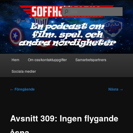
Hoppa
En podcast om film, spel & andra nördigheter
till
Sök
primärt
innehåll
Soffhjältarna
Huvudmeny
Hem
Om oss/kontaktuppgifter
Samarbetspartners
Sociala medier
Inläggsnavigering
←
Föregående
Nästa
→
Avsnitt 309: Ingen flygande
åsna