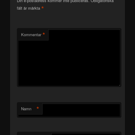
Din e-postadress kommer inte publiceras.
Obligatoriska
*
fält är märkta
*
Kommentar
*
Namn