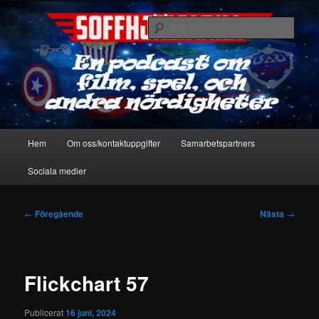
Hoppa
En podcast om film, spel & andra nördigheter
till
Sök
primärt
innehåll
Soffhjältarna
Huvudmeny
Hem
Om oss/kontaktuppgifter
Samarbetspartners
Sociala medier
Inläggsnavigering
←
Föregående
Nästa
→
Flickchart 57
Publicerat
16 juni, 2024