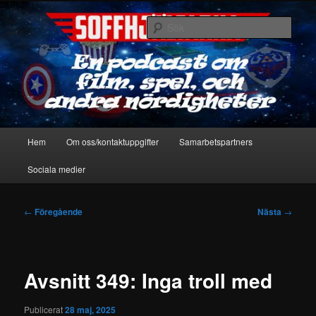
Hoppa
En podcast om film, spel & andra nördigheter
till
Sök
primärt
innehåll
Soffhjältarna
Huvudmeny
Hem
Om oss/kontaktuppgifter
Samarbetspartners
Sociala medier
Inläggsnavigering
←
Föregående
Nästa
→
Avsnitt 349: Inga troll med
Publicerat
28 maj, 2025