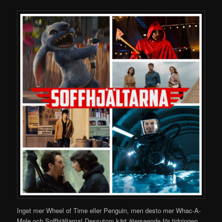
Inget mer Wheel of Time eller Penguin, men desto mer Whac-A-
Mole och Soffhjältarna! Dessutom kärt återseende för tidningen