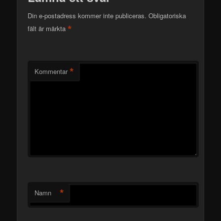
Din e-postadress kommer inte publiceras.
Obligatoriska
*
fält är märkta
*
Kommentar
*
Namn