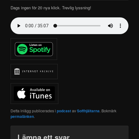
Dags ingen för 20 nya klick.
Trevlig lyssning!
Detta inlägg publicerades i
podcast
av
Soffhjältarna
. Bokmärk
permalänken
.
Lämna ett svar