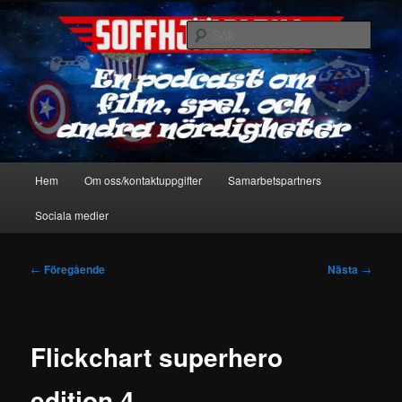
Hoppa
En podcast om film, spel & andra nördigheter
till
Sök
primärt
innehåll
Soffhjältarna
Huvudmeny
Hem
Om oss/kontaktuppgifter
Samarbetspartners
Sociala medier
Inläggsnavigering
←
Föregående
Nästa
→
Flickchart superhero
edition 4