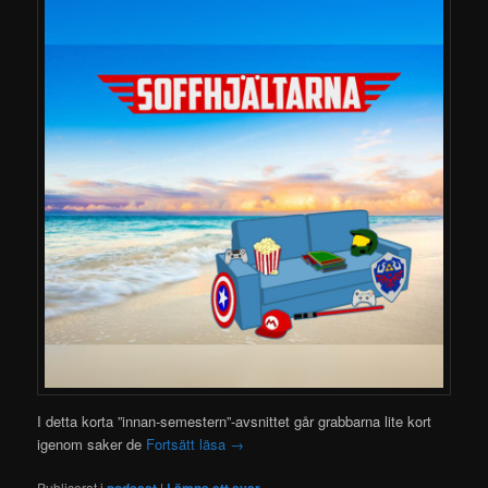
I detta korta ”innan-semestern”-avsnittet går grabbarna lite kort
igenom saker de
Fortsätt läsa
→
Publicerat i
podcast
|
Lämna ett svar