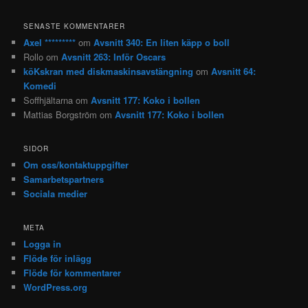
SENASTE KOMMENTARER
Axel *********
om
Avsnitt 340: En liten käpp o boll
Rollo
om
Avsnitt 263: Inför Oscars
köKskran med diskmaskinsavstängning
om
Avsnitt 64:
Komedi
Soffhjältarna
om
Avsnitt 177: Koko i bollen
Mattias Borgström
om
Avsnitt 177: Koko i bollen
SIDOR
Om oss/kontaktuppgifter
Samarbetspartners
Sociala medier
META
Logga in
Flöde för inlägg
Flöde för kommentarer
WordPress.org