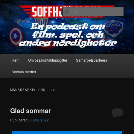
Hoppa
Hoppa
En podcast om film, spel & andra nördigheter
till
till
Sök
primärt
sekundärt
innehåll
innehåll
Soffhjältarna
Huvudmeny
Hem
Om oss/kontaktuppgifter
Samarbetspartners
Sociala medier
MÅNADSARKIV:
JUNI 2022
Glad sommar
Publicerat
30 juni, 2022