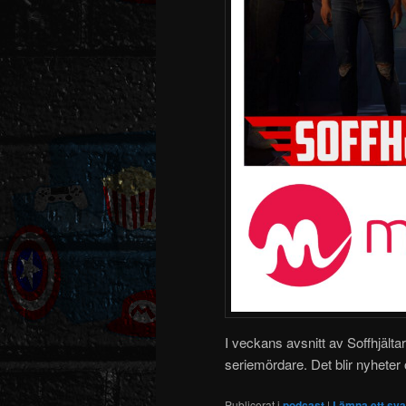
I veckans avsnitt av Soffhjält
seriemördare. Det blir nyhete
Publicerat i
podcast
|
Lämna ett sva