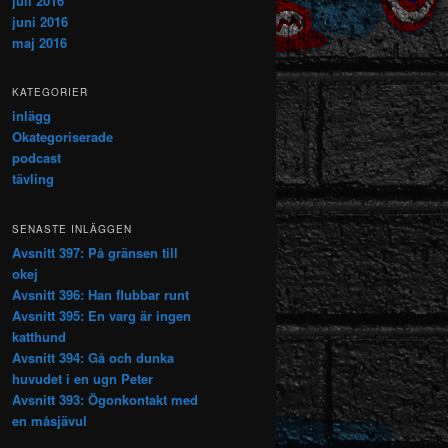
juli 2016
juni 2016
maj 2016
KATEGORIER
inlägg
Okategoriserade
podcast
tävling
SENASTE INLÄGGEN
Avsnitt 397: På gränsen till
okej
Avsnitt 396: Han flubbar runt
Avsnitt 395: En varg är ingen
katthund
Avsnitt 394: Gå och dunka
huvudet i en ugn Peter
Avsnitt 393: Ögonkontakt med
en måsjävul