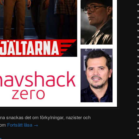
arna snackas det om förkylningar, nazister och
r om
Fortsätt läsa
→
r