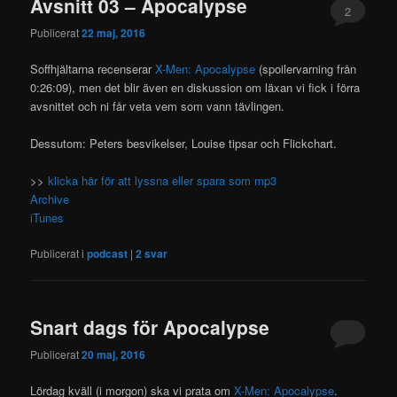
Avsnitt 03 – Apocalypse
2
Publicerat
22 maj, 2016
Soffhjältarna recenserar
X-Men: Apocalypse
(spoilervarning från
0:26:09), men det blir även en diskussion om läxan vi fick i förra
avsnittet och ni får veta vem som vann tävlingen.
Dessutom: Peters besvikelser, Louise tipsar och Flickchart.
>>
klicka här för att lyssna eller spara som mp3
Archive
iTunes
Publicerat i
podcast
|
2
svar
Snart dags för Apocalypse
Publicerat
20 maj, 2016
Lördag kväll (i morgon) ska vi prata om
X-Men: Apocalypse
.