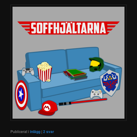
Publicerat i
inlägg
|
2
svar