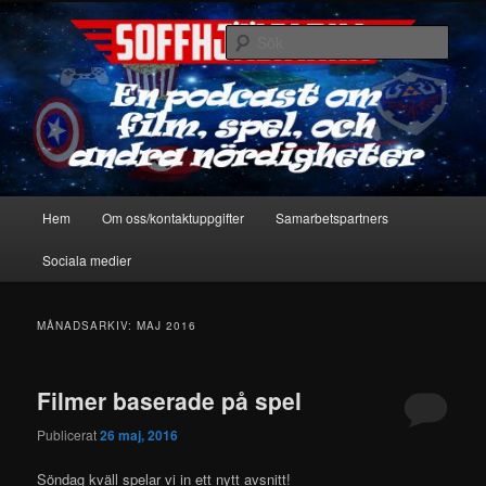
Hoppa
Hoppa
En podcast om film, spel & andra nördigheter
till
till
Sök
primärt
sekundärt
innehåll
innehåll
Soffhjältarna
Huvudmeny
Hem
Om oss/kontaktuppgifter
Samarbetspartners
Sociala medier
MÅNADSARKIV:
MAJ 2016
Filmer baserade på spel
Publicerat
26 maj, 2016
Söndag kväll spelar vi in ett nytt avsnitt!