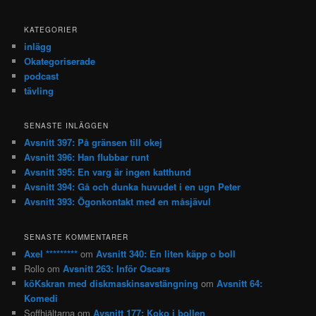
KATEGORIER
inlägg
Okategoriserade
podcast
tävling
SENASTE INLÄGGEN
Avsnitt 397: På gränsen till okej
Avsnitt 396: Han flubbar runt
Avsnitt 395: En varg är ingen katthund
Avsnitt 394: Gå och dunka huvudet i en ugn Peter
Avsnitt 393: Ögonkontakt med en måsjävul
SENASTE KOMMENTARER
Axel *********
om
Avsnitt 340: En liten käpp o boll
Rollo
om
Avsnitt 263: Inför Oscars
köKskran med diskmaskinsavstängning
om
Avsnitt 64:
Komedi
Soffhjältarna
om
Avsnitt 177: Koko i bollen