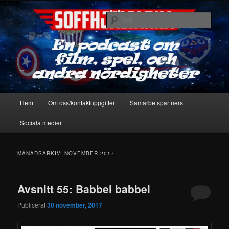
Hoppa
Hoppa
En podcast om film, spel & andra nördigheter
till
till
Sök
primärt
sekundärt
innehåll
innehåll
Soffhjältarna
Huvudmeny
Hem
Om oss/kontaktuppgifter
Samarbetspartners
Sociala medier
MÅNADSARKIV:
NOVEMBER 2017
Avsnitt 55: Babbel babbel
Publicerat
30 november, 2017