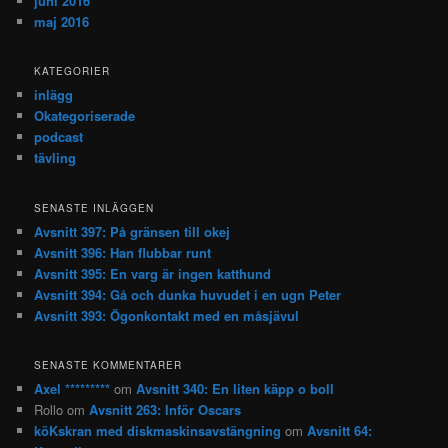
juni 2016
maj 2016
KATEGORIER
inlägg
Okategoriserade
podcast
tävling
SENASTE INLÄGGEN
Avsnitt 397: På gränsen till okej
Avsnitt 396: Han flubbar runt
Avsnitt 395: En varg är ingen katthund
Avsnitt 394: Gå och dunka huvudet i en ugn Peter
Avsnitt 393: Ögonkontakt med en måsjävul
SENASTE KOMMENTARER
Axel *********
om
Avsnitt 340: En liten käpp o boll
Rollo
om
Avsnitt 263: Inför Oscars
köKskran med diskmaskinsavstängning
om
Avsnitt 64: