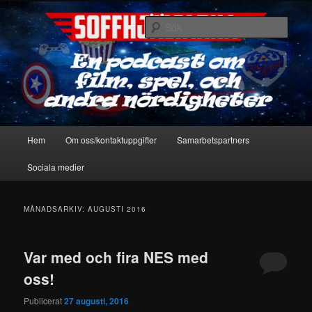
Hoppa
Hoppa
En podcast om film, spel & andra nördigheter
till
till
Sök
primärt
sekundärt
innehåll
innehåll
Soffhjältarna
Huvudmeny
Hem
Om oss/kontaktuppgifter
Samarbetspartners
Sociala medier
MÅNADSARKIV:
AUGUSTI 2016
Var med och fira NES med
oss!
Publicerat
27 augusti, 2016