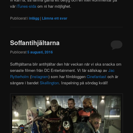
vår
iTunes-sida
om ni har möjlighet.
Publicerat i
inlägg
|
Lämna ett svar
Soffantihjältarna
Publicerat
5 augusti, 2016
Soffhjältarna blir antihjältar den här veckan när vi ska snacka om
senaste filmen från DC Entertainment. Vi får sällskap av
Jac
Rytterholm
(
Instagram
) som har filmbloggen
Cinefantast
och är
sångare i bandet
Skellington
. Inspelning på söndag kväll!