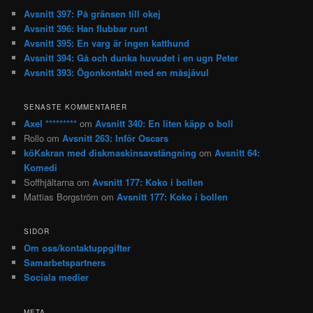
Avsnitt 397: På gränsen till okej
Avsnitt 396: Han flubbar runt
Avsnitt 395: En varg är ingen katthund
Avsnitt 394: Gå och dunka huvudet i en ugn Peter
Avsnitt 393: Ögonkontakt med en måsjävul
SENASTE KOMMENTARER
Axel *********
om
Avsnitt 340: En liten käpp o boll
Rollo
om
Avsnitt 263: Inför Oscars
köKskran med diskmaskinsavstängning
om
Avsnitt 64:
Komedi
Soffhjältarna
om
Avsnitt 177: Koko i bollen
Mattias Borgström
om
Avsnitt 177: Koko i bollen
SIDOR
Om oss/kontaktuppgifter
Samarbetspartners
Sociala medier
META