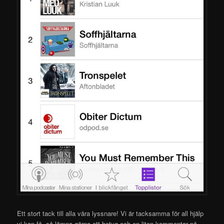
Ett stort tack till alla våra lyssnare! Vi är tacksamma för all hjälp
vi kan få, så lämna gärna ett betyg och en liten kommentar på