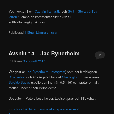
Vad tyckte ni om
Captain Fantastic
och
SVJ – Stora vänliga
jätten
? Lämna en kommentar eller skriv till
soffhjaltarna@gmail.com
Publicerat i
inlägg
|
Lämna ett svar
Avsnitt 14 – Jac Rytterholm
2
Publicerat
9 augusti, 2016
Vår gäst är
Jac Rytterholm
(
Instagram
) som har filmbloggen
Cinefantast
och är sångare i bandet
Skellington
. Vi recenserar
Suicide Squad
(spoilervarning från 0:54:16) och pratar om allt
mellan Rederiet och Perseiderna!
Dessutom: Peters besvikelser, Louise tipsar och Flickchart.
>>
klicka här för att lyssna eller spara som mp3