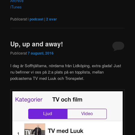
Archive
iTunes
Publicerat i
podcast
|
2
svar
Up, up and away!
Publicerat
7 augusti, 2016
I dag är Soffhjältarna, nördarna från Lidköping, extra glada! Just
nu befinner vi oss på 2:a plats på en topplista, mellan
podcasterna TV med Luuk och Tronspelet.