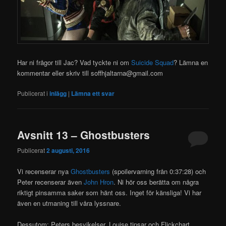
Har ni frågor till Jac? Vad tyckte ni om
Suicide Squad
? Lämna en
kommentar eller skriv till soffhjaltarna@gmail.com
Publicerat i
inlägg
|
Lämna ett svar
Avsnitt 13 – Ghostbusters
Publicerat
2 augusti, 2016
Vi recenserar nya
Ghostbusters
(spoilervarning från 0:37:28) och
Peter recenserar även
John Hron
. Ni hör oss berätta om några
riktigt pinsamma saker som hänt oss. Inget för känsliga! Vi har
även en utmaning till våra lyssnare.
Dessutom: Peters besvikelser, Louise tipsar och Flickchart.