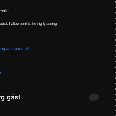
anligt
assisk halloweenlåt. trevlig lyssning
ller spara som mp3
r
g gäst