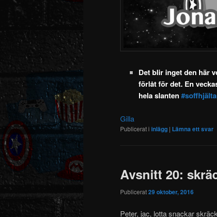
Det blir inget den här v
förlåt för det. En vecka
hela slanten
#soffhjält
Gilla
Publicerat i
inlägg
|
Lämna ett svar
Avsnitt 20: skrä
Publicerat
29 oktober, 2016
Peter, jac, lotta snackar skräck