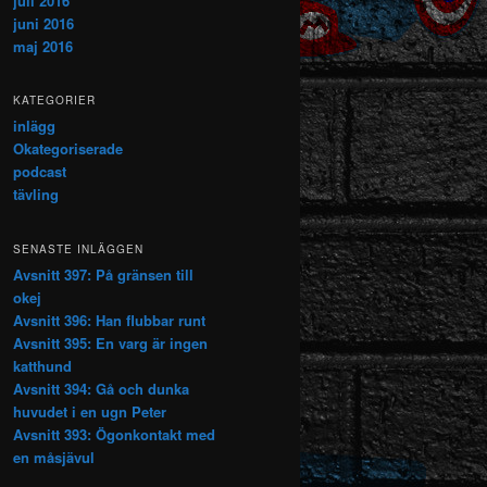
juli 2016
juni 2016
maj 2016
KATEGORIER
inlägg
Okategoriserade
podcast
tävling
SENASTE INLÄGGEN
Avsnitt 397: På gränsen till
okej
Avsnitt 396: Han flubbar runt
Avsnitt 395: En varg är ingen
katthund
Avsnitt 394: Gå och dunka
huvudet i en ugn Peter
Avsnitt 393: Ögonkontakt med
en måsjävul