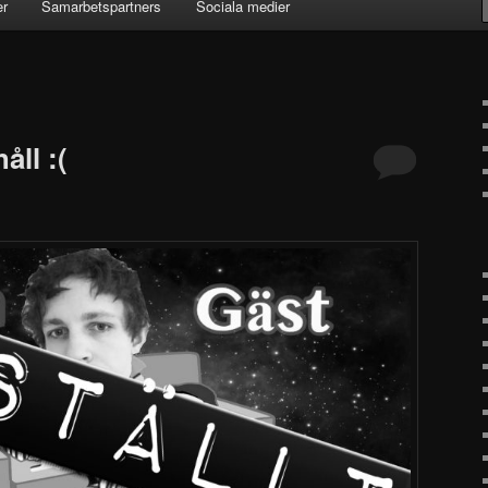
er
Samarbetspartners
Sociala medier
ll :(