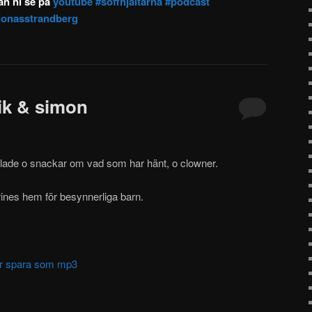
n ni se på
youtube
#soffhjältarna
#podcast
jonasstrandberg
rik & simon
lade o snackar om vad som har hänt, o clowner.
nes hem för besynnerliga barn.
ller spara som mp3