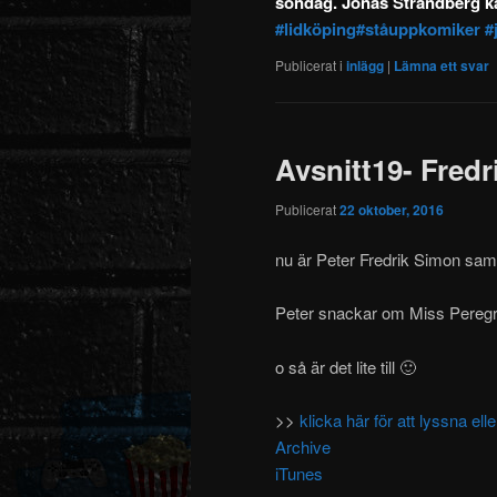
söndag. Jonas Strandberg ka
#lidköping
#ståuppkomiker
#
Publicerat i
inlägg
|
Lämna ett svar
Avsnitt19- Fred
Publicerat
22 oktober, 2016
nu är Peter Fredrik Simon sam
Peter snackar om Miss Peregri
o så är det lite till 🙂
>>
klicka här för att lyssna e
Archive
iTunes