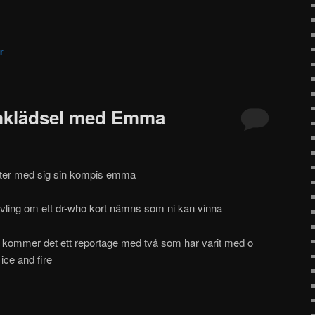
r
umklädsel med Emma
 peter med sig sin kompis emma
ävling om ett dr-who kort nämns som ni kan vinna
så kommer det ett reportage med två som har varit med o
ice and fire