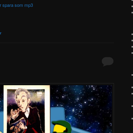
ller spara som mp3
r