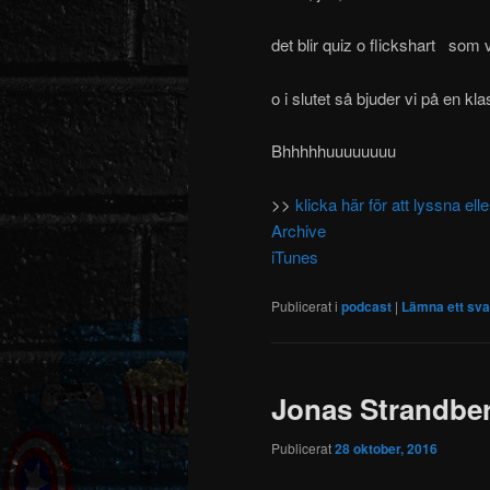
det blir quiz o flickshart som v
o i slutet så bjuder vi på en kl
Bhhhhhuuuuuuuu
>>
klicka här för att lyssna e
Archive
iTunes
Publicerat i
podcast
|
Lämna ett sva
Jonas Strandber
Publicerat
28 oktober, 2016