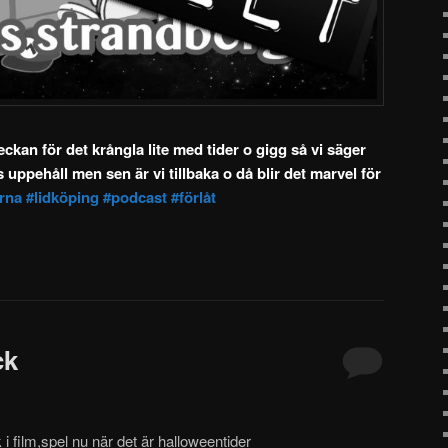
eckan för det krångla lite med tider o gigg så vi säger
s uppehåll men sen är vi tillbaka o då blir det marvel för
arna
#lidköping
#podcast
#förlåt
ck
 i film,spel nu när det är halloweentider