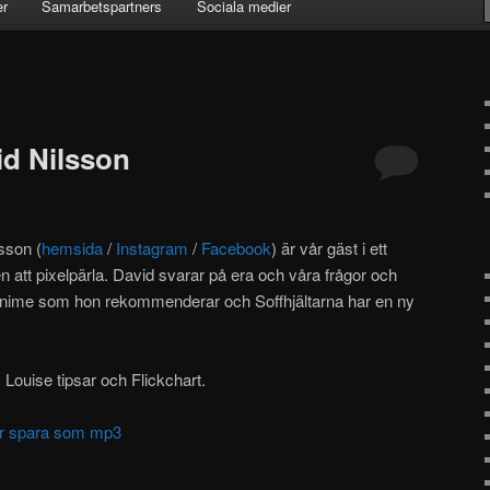
er
Samarbetspartners
Sociala medier
id Nilsson
sson (
hemsida
/
Instagram
/
Facebook
) är vår gäst i ett
 att pixelpärla. David svarar på era och våra frågor och
anime som hon rekommenderar och Soffhjältarna har en ny
Louise tipsar och Flickchart.
ller spara som mp3