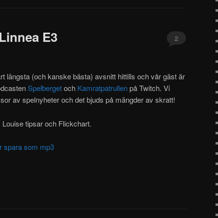
eLinnea E3
2
t längsta (och kanske bästa) avsnitt hittills och vår gäst är
podcasten
Spelberget
och
Kamratpatrullen
på Twitch. Vi
or av spelnyheter och det bjuds på mängder av skratt!
Louise tipsar och Flickchart.
ller spara som mp3