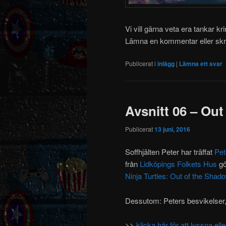
Vi vill gärna veta era tankar kr
Lämna en kommentar eller skri
Publicerat i
inlägg
|
Lämna ett svar
Avsnitt 06 – Ou
Publicerat
13 juni, 2016
Soffhjälten Peter har träffat
Pet
från
Lidköpings Folkets Hus
gö
Ninja Turtles: Out of the Shad
Dessutom: Peters besvikelser, 
>>
klicka här för att lyssna e