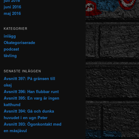
juli 2016
juni 2016
maj 2016
KATEGORIER
inlägg
Okategoriserade
podcast
tävling
SENASTE INLÄGGEN
Avsnitt 397: På gränsen till
okej
Avsnitt 396: Han flubbar runt
Avsnitt 395: En varg är ingen
katthund
Avsnitt 394: Gå och dunka
huvudet i en ugn Peter
Avsnitt 393: Ögonkontakt med
en måsjävul