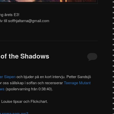
ing årets E3!
v till soffhjaltarna@gmail.com
t of the Shadows
er Siepen
och bjuder på en kort intervju. Petter Sandsjö
r oss sällskap i soffan och recenserar
Teenage Mutant
ows
(spoilervarning från 0:38:40).
Louise tipsar och Flickchart.
ller spara som mp3