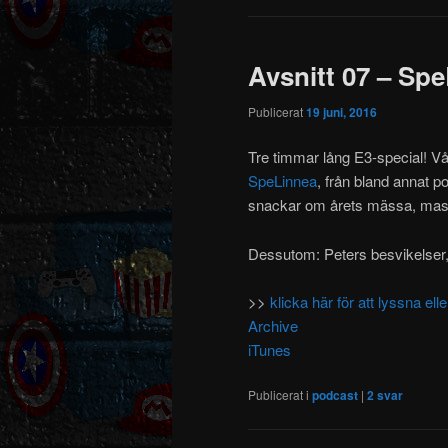
Avsnitt 07 – Sp
Publicerat
19 juni, 2016
Tre timmar lång E3-special! Vår
SpeLinnea
, från bland annat 
snackar om årets mässa, mass
Dessutom: Peters besvikelser, 
>>
klicka här för att lyssna e
Archive
iTunes
Publicerat i
podcast
|
2
svar