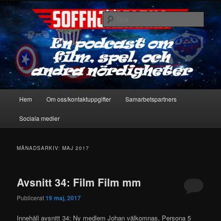
Hoppa
Hoppa
En podcast om film, spel & andra nördigheter
till
till
Sök
primärt
sekundärt
innehåll
innehåll
Soffhjältarna
Huvudmeny
Hem
Om oss/kontaktuppgifter
Samarbetspartners
Sociala medier
MÅNADSARKIV:
MAJ 2017
Avsnitt 34: Film Film mm
Publicerat
19 maj, 2017
Innehåll avsnitt 34: Ny medlem Johan välkomnas, Persona 5