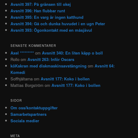
Avsnitt 397: På gränsen till okej
Avsnitt 396: Han flubbar runt
Avsnitt 395: En varg är ingen katthund
Avsnitt 394: Gå och dunka huvudet i en ugn Peter
Avsnitt 393: Ögonkontakt med en måsjävul
SENASTE KOMMENTARER
Axel *********
om
Avsnitt 340: En liten käpp o boll
Rollo
om
Avsnitt 263: Inför Oscars
köKskran med diskmaskinsavstängning
om
Avsnitt 64:
Komedi
Soffhjältarna
om
Avsnitt 177: Koko i bollen
Mattias Borgström
om
Avsnitt 177: Koko i bollen
SIDOR
Om oss/kontaktuppgifter
Samarbetspartners
Sociala medier
META