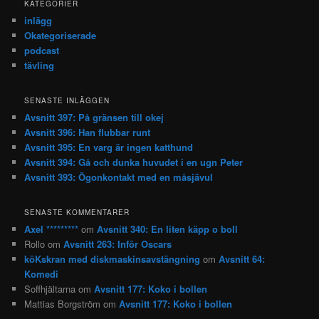
KATEGORIER
inlägg
Okategoriserade
podcast
tävling
SENASTE INLÄGGEN
Avsnitt 397: På gränsen till okej
Avsnitt 396: Han flubbar runt
Avsnitt 395: En varg är ingen katthund
Avsnitt 394: Gå och dunka huvudet i en ugn Peter
Avsnitt 393: Ögonkontakt med en måsjävul
SENASTE KOMMENTARER
Axel *********
om
Avsnitt 340: En liten käpp o boll
Rollo
om
Avsnitt 263: Inför Oscars
köKskran med diskmaskinsavstängning
om
Avsnitt 64:
Komedi
Soffhjältarna
om
Avsnitt 177: Koko i bollen
Mattias Borgström
om
Avsnitt 177: Koko i bollen