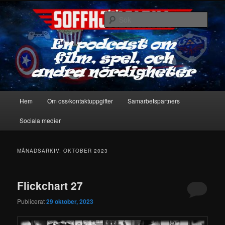
Hoppa
Hoppa
En podcast om film, spel & andra nördigheter
till
till
Sök
primärt
sekundärt
innehåll
innehåll
Soffhjältarna
Huvudmeny
Hem
Om oss/kontaktuppgifter
Samarbetspartners
Sociala medier
MÅNADSARKIV:
OKTOBER 2023
Flickchart 27
Publicerat
29 oktober, 2023