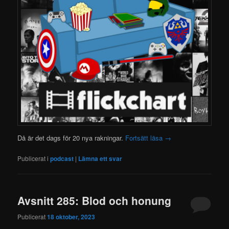
Då är det dags för 20 nya rakningar.
Fortsätt läsa
→
Publicerat i
podcast
|
Lämna ett svar
Avsnitt 285: Blod och honung
Publicerat
18 oktober, 2023