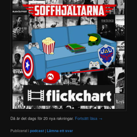
Då är det dags för 20 nya rakningar.
Fortsätt läsa
→
Publicerat i
podcast
|
Lämna ett svar