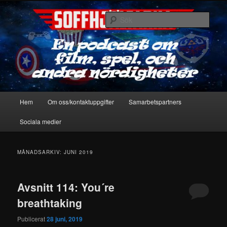
Hoppa
Hoppa
En podcast om film, spel & andra nördigheter
till
till
Sök
primärt
sekundärt
innehåll
innehåll
Soffhjältarna
Huvudmeny
Hem
Om oss/kontaktuppgifter
Samarbetspartners
Sociala medier
MÅNADSARKIV:
JUNI 2019
Avsnitt 114: You´re
breathtaking
Publicerat
28 juni, 2019