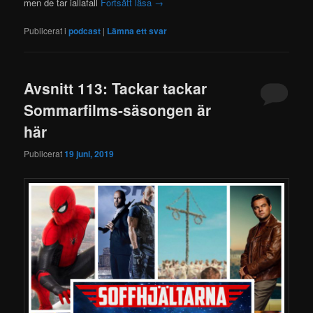
men de tar iallafall
Fortsätt läsa
→
Publicerat i
podcast
|
Lämna ett svar
Avsnitt 113: Tackar tackar
Sommarfilms-säsongen är
här
Publicerat
19 juni, 2019