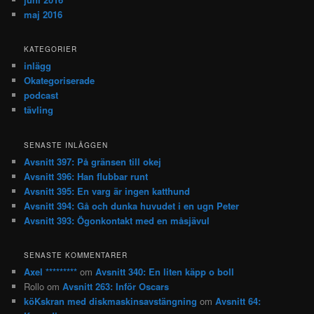
maj 2016
KATEGORIER
inlägg
Okategoriserade
podcast
tävling
SENASTE INLÄGGEN
Avsnitt 397: På gränsen till okej
Avsnitt 396: Han flubbar runt
Avsnitt 395: En varg är ingen katthund
Avsnitt 394: Gå och dunka huvudet i en ugn Peter
Avsnitt 393: Ögonkontakt med en måsjävul
SENASTE KOMMENTARER
Axel *********
om
Avsnitt 340: En liten käpp o boll
Rollo
om
Avsnitt 263: Inför Oscars
köKskran med diskmaskinsavstängning
om
Avsnitt 64: