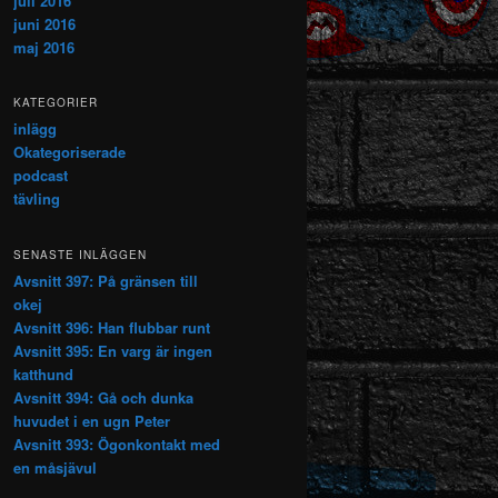
juli 2016
juni 2016
maj 2016
KATEGORIER
inlägg
Okategoriserade
podcast
tävling
SENASTE INLÄGGEN
Avsnitt 397: På gränsen till
okej
Avsnitt 396: Han flubbar runt
Avsnitt 395: En varg är ingen
katthund
Avsnitt 394: Gå och dunka
huvudet i en ugn Peter
Avsnitt 393: Ögonkontakt med
en måsjävul