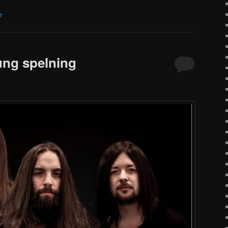
r
ung spelning