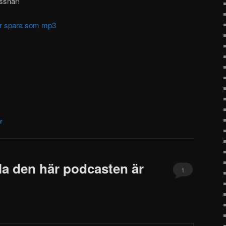
yssnar!
ller spara som mp3
r
la den här podcasten är
1