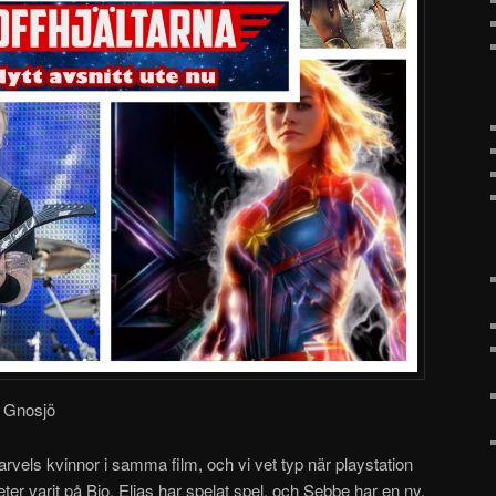
i Gnosjö
Marvels kvinnor i samma film, och vi vet typ när playstation
r varit på Bio, Elias har spelat spel, och Sebbe har en ny,