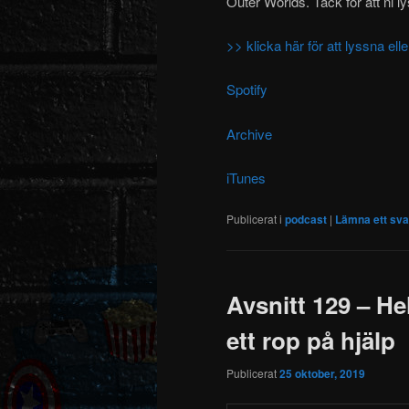
Outer Worlds. Tack för att ni l
>> klicka här för att lyssna e
Spotify
Archive
iTunes
Publicerat i
podcast
|
Lämna ett sva
Avsnitt 129 – He
ett rop på hjälp
Publicerat
25 oktober, 2019