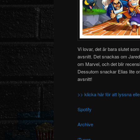
Vi lovar, det är bara slutet s
avsnitt. Det snackas om Jared L
om Marvel, och det blir recens
Dessutom snackar Elias lite om
avsnitt!
>> klicka här för att lyssna e
Spotify
Archive
iTunes