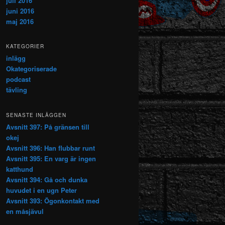
juli 2016
juni 2016
maj 2016
KATEGORIER
inlägg
Okategoriserade
podcast
tävling
SENASTE INLÄGGEN
Avsnitt 397: På gränsen till
okej
Avsnitt 396: Han flubbar runt
Avsnitt 395: En varg är ingen
katthund
Avsnitt 394: Gå och dunka
huvudet i en ugn Peter
Avsnitt 393: Ögonkontakt med
en måsjävul