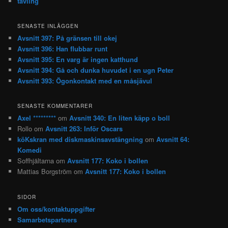
tävling
SENASTE INLÄGGEN
Avsnitt 397: På gränsen till okej
Avsnitt 396: Han flubbar runt
Avsnitt 395: En varg är ingen katthund
Avsnitt 394: Gå och dunka huvudet i en ugn Peter
Avsnitt 393: Ögonkontakt med en måsjävul
SENASTE KOMMENTARER
Axel *********
om
Avsnitt 340: En liten käpp o boll
Rollo
om
Avsnitt 263: Inför Oscars
köKskran med diskmaskinsavstängning
om
Avsnitt 64:
Komedi
Soffhjältarna
om
Avsnitt 177: Koko i bollen
Mattias Borgström
om
Avsnitt 177: Koko i bollen
SIDOR
Om oss/kontaktuppgifter
Samarbetspartners