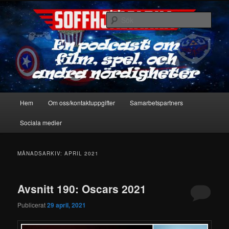
Hoppa
Hoppa
En podcast om film, spel & andra nördigheter
till
till
Sök
primärt
sekundärt
innehåll
innehåll
Soffhjältarna
Huvudmeny
Hem
Om oss/kontaktuppgifter
Samarbetspartners
Sociala medier
MÅNADSARKIV:
APRIL 2021
Avsnitt 190: Oscars 2021
Publicerat
29 april, 2021