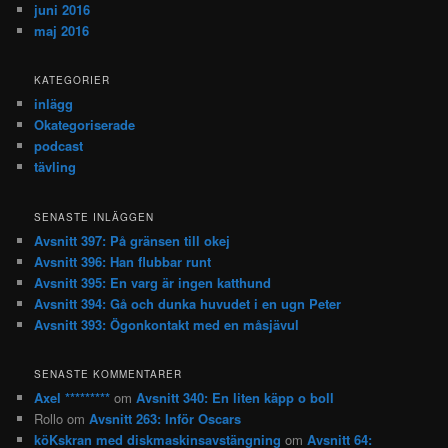
juni 2016
maj 2016
KATEGORIER
inlägg
Okategoriserade
podcast
tävling
SENASTE INLÄGGEN
Avsnitt 397: På gränsen till okej
Avsnitt 396: Han flubbar runt
Avsnitt 395: En varg är ingen katthund
Avsnitt 394: Gå och dunka huvudet i en ugn Peter
Avsnitt 393: Ögonkontakt med en måsjävul
SENASTE KOMMENTARER
Axel *********
om
Avsnitt 340: En liten käpp o boll
Rollo
om
Avsnitt 263: Inför Oscars
köKskran med diskmaskinsavstängning
om
Avsnitt 64: