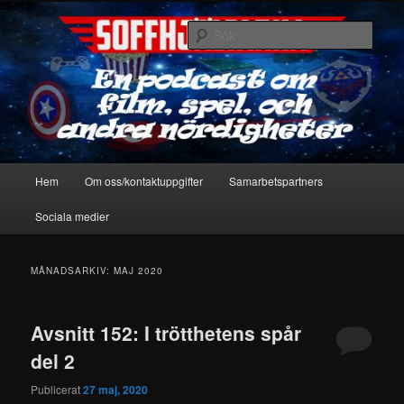
Hoppa
Hoppa
En podcast om film, spel & andra nördigheter
till
till
Sök
primärt
sekundärt
innehåll
innehåll
Soffhjältarna
Huvudmeny
Hem
Om oss/kontaktuppgifter
Samarbetspartners
Sociala medier
MÅNADSARKIV:
MAJ 2020
Avsnitt 152: I trötthetens spår
del 2
Publicerat
27 maj, 2020