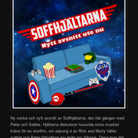
Ny vecka och nytt avsnitt av Soffhjältarna, den här gången med
Peter och Sebbe. Hjältarna diskuterar huruvida stora muskler
krävs för en storfilm, om säsong 4 av Rick and Morty håller
måttet och Peter förtydligar sin åsikt om Vikings. Dessutom blir