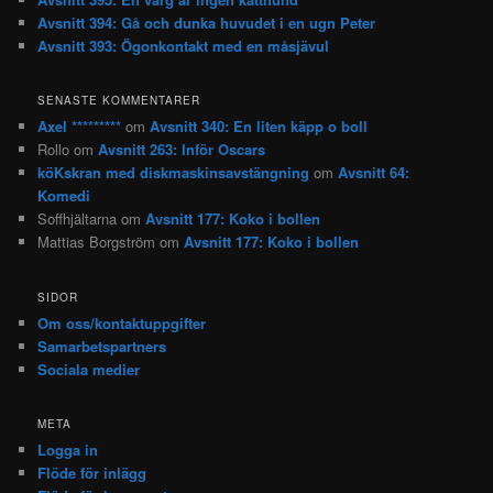
Avsnitt 394: Gå och dunka huvudet i en ugn Peter
Avsnitt 393: Ögonkontakt med en måsjävul
SENASTE KOMMENTARER
Axel *********
om
Avsnitt 340: En liten käpp o boll
Rollo
om
Avsnitt 263: Inför Oscars
köKskran med diskmaskinsavstängning
om
Avsnitt 64:
Komedi
Soffhjältarna
om
Avsnitt 177: Koko i bollen
Mattias Borgström
om
Avsnitt 177: Koko i bollen
SIDOR
Om oss/kontaktuppgifter
Samarbetspartners
Sociala medier
META
Logga in
Flöde för inlägg