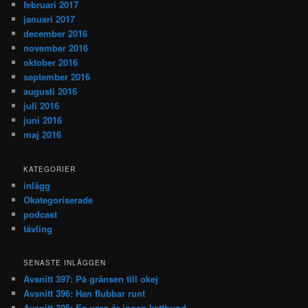
februari 2017
januari 2017
december 2016
november 2016
oktober 2016
september 2016
augusti 2016
juli 2016
juni 2016
maj 2016
KATEGORIER
inlägg
Okategoriserade
podcast
tävling
SENASTE INLÄGGEN
Avsnitt 397: På gränsen till okej
Avsnitt 396: Han flubbar runt
Avsnitt 395: En varg är ingen katthund