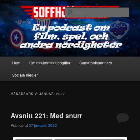
Hoppa
Hoppa
En podcast om film, spel & andra nördigheter
till
till
Sök
primärt
sekundärt
innehåll
innehåll
Soffhjältarna
Huvudmeny
Hem
Om oss/kontaktuppgifter
Samarbetspartners
Sociala medier
MÅNADSARKIV:
JANUARI 2022
Avsnitt 221: Med snurr
Publicerat
27 januari, 2022