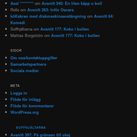
Axel *********
om
Avsnitt 340: En liten käpp o boll
Rollo
om
Avsnitt 263: Inför Oscars
köKskran med diskmaskinsavstängning
om
Avsnitt 64:
Komedi
Soffhjältarna
om
Avsnitt 177: Koko i bollen
Mattias Borgström
om
Avsnitt 177: Koko i bollen
SIDOR
Om oss/kontaktuppgifter
Samarbetspartners
Sociala medier
META
Logga in
Flöde för inlägg
Flöde för kommentarer
WordPress.org
SOFFHJÄLTARNA
Avsnitt 397: På gränsen till okej