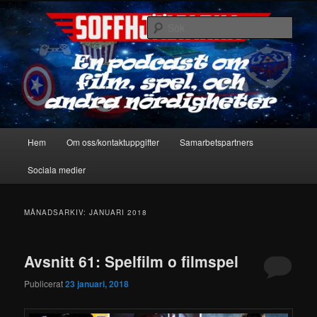
Hoppa
Hoppa
En podcast om film, spel & andra nördigheter
till
till
Sök
primärt
sekundärt
innehåll
innehåll
Soffhjältarna
Huvudmeny
Hem
Om oss/kontaktuppgifter
Samarbetspartners
Sociala medier
MÅNADSARKIV:
JANUARI 2018
Avsnitt 61: Spelfilm o filmspel
Publicerat
23 januari, 2018