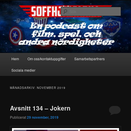
Hoppa
Hoppa
En podcast om film, spel & andra nördigheter
till
till
Sök
primärt
sekundärt
innehåll
innehåll
Soffhjältarna
Huvudmeny
Hem
Om oss/kontaktuppgifter
Samarbetspartners
Sociala medier
MÅNADSARKIV:
NOVEMBER 2019
Avsnitt 134 – Jokern
Publicerat
29 november, 2019