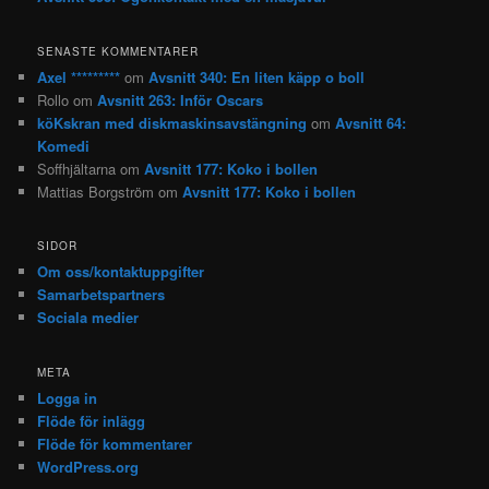
SENASTE KOMMENTARER
Axel *********
om
Avsnitt 340: En liten käpp o boll
Rollo
om
Avsnitt 263: Inför Oscars
köKskran med diskmaskinsavstängning
om
Avsnitt 64:
Komedi
Soffhjältarna
om
Avsnitt 177: Koko i bollen
Mattias Borgström
om
Avsnitt 177: Koko i bollen
SIDOR
Om oss/kontaktuppgifter
Samarbetspartners
Sociala medier
META
Logga in
Flöde för inlägg
Flöde för kommentarer
WordPress.org