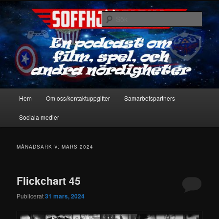
Hoppa
Hoppa
En podcast om film, spel & andra nördigheter
till
till
Sök
primärt
sekundärt
innehåll
innehåll
Soffhjältarna
Huvudmeny
Hem
Om oss/kontaktuppgifter
Samarbetspartners
Sociala medier
MÅNADSARKIV:
MARS 2024
Flickchart 45
Publicerat
31 mars, 2024