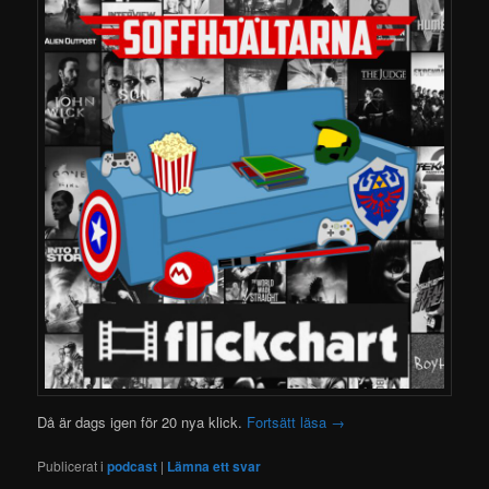
Då är dags igen för 20 nya klick.
Fortsätt läsa
→
Publicerat i
podcast
|
Lämna ett svar