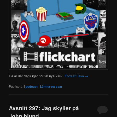
Då är det dags igen för 20 nya klick.
Fortsätt läsa
→
Publicerat i
podcast
|
Lämna ett svar
Avsnitt 297: Jag skyller på
John blund