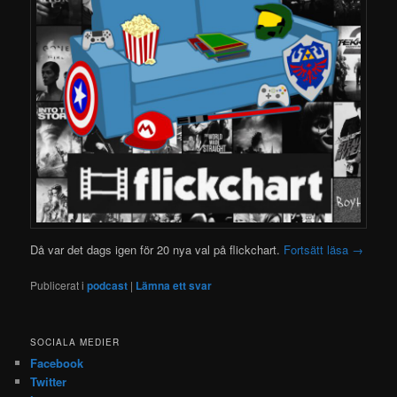
Då var det dags igen för 20 nya val på flickchart.
Fortsätt läsa
→
Publicerat i
podcast
|
Lämna ett svar
SOCIALA MEDIER
Facebook
Twitter