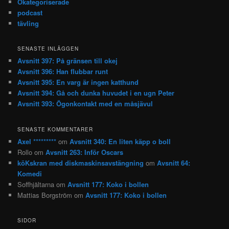
Okategoriserade
podcast
tävling
SENASTE INLÄGGEN
Avsnitt 397: På gränsen till okej
Avsnitt 396: Han flubbar runt
Avsnitt 395: En varg är ingen katthund
Avsnitt 394: Gå och dunka huvudet i en ugn Peter
Avsnitt 393: Ögonkontakt med en måsjävul
SENASTE KOMMENTARER
Axel *********
om
Avsnitt 340: En liten käpp o boll
Rollo
om
Avsnitt 263: Inför Oscars
köKskran med diskmaskinsavstängning
om
Avsnitt 64:
Komedi
Soffhjältarna
om
Avsnitt 177: Koko i bollen
Mattias Borgström
om
Avsnitt 177: Koko i bollen
SIDOR