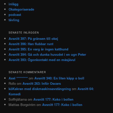
inlägg
Okategoriserade
podcast
tävling
SENASTE INLÄGGEN
Avsnitt 397: På gränsen till okej
Avsnitt 396: Han flubbar runt
Avsnitt 395: En varg är ingen katthund
Avsnitt 394: Gå och dunka huvudet i en ugn Peter
Avsnitt 393: Ögonkontakt med en måsjävul
SENASTE KOMMENTARER
Axel *********
om
Avsnitt 340: En liten käpp o boll
Rollo
om
Avsnitt 263: Inför Oscars
köKskran med diskmaskinsavstängning
om
Avsnitt 64:
Komedi
Soffhjältarna
om
Avsnitt 177: Koko i bollen
Mattias Borgström
om
Avsnitt 177: Koko i bollen