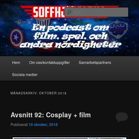
Hoppa
Hoppa
En podcast om film, spel & andra nördigheter
till
till
Sök
primärt
sekundärt
innehåll
innehåll
Soffhjältarna
Huvudmeny
Hem
Om oss/kontaktuppgifter
Samarbetspartners
Sociala medier
MÅNADSARKIV:
OKTOBER 2018
Avsnitt 92: Cosplay + film
Publicerat
18 oktober, 2018