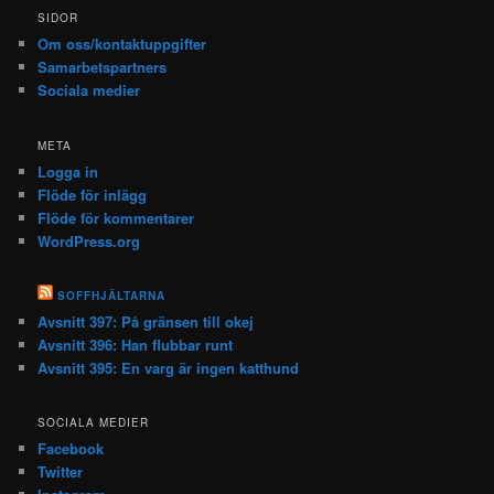
SIDOR
Om oss/kontaktuppgifter
Samarbetspartners
Sociala medier
META
Logga in
Flöde för inlägg
Flöde för kommentarer
WordPress.org
SOFFHJÄLTARNA
Avsnitt 397: På gränsen till okej
Avsnitt 396: Han flubbar runt
Avsnitt 395: En varg är ingen katthund
SOCIALA MEDIER
Facebook
Twitter