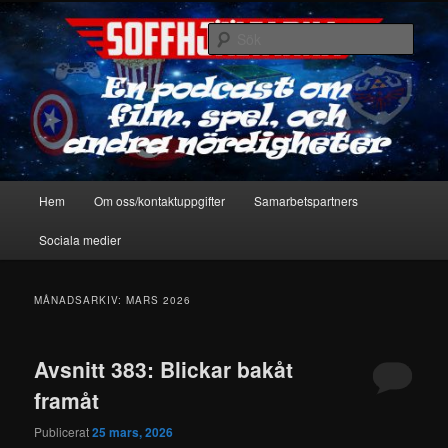
Hoppa
Hoppa
En podcast om film, spel & andra nördigheter
till
till
Sök
primärt
sekundärt
innehåll
innehåll
Soffhjältarna
Huvudmeny
Hem
Om oss/kontaktuppgifter
Samarbetspartners
Sociala medier
MÅNADSARKIV:
MARS 2026
Avsnitt 383: Blickar bakåt
framåt
Publicerat
25 mars, 2026