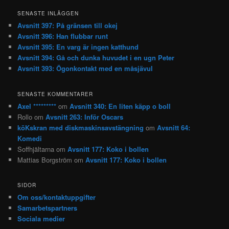
SENASTE INLÄGGEN
Avsnitt 397: På gränsen till okej
Avsnitt 396: Han flubbar runt
Avsnitt 395: En varg är ingen katthund
Avsnitt 394: Gå och dunka huvudet i en ugn Peter
Avsnitt 393: Ögonkontakt med en måsjävul
SENASTE KOMMENTARER
Axel *********
om
Avsnitt 340: En liten käpp o boll
Rollo
om
Avsnitt 263: Inför Oscars
köKskran med diskmaskinsavstängning
om
Avsnitt 64:
Komedi
Soffhjältarna
om
Avsnitt 177: Koko i bollen
Mattias Borgström
om
Avsnitt 177: Koko i bollen
SIDOR
Om oss/kontaktuppgifter
Samarbetspartners
Sociala medier