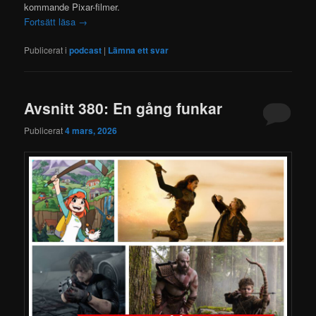
kommande Pixar-filmer.
Fortsätt läsa
→
Publicerat i
podcast
|
Lämna ett svar
Avsnitt 380: En gång funkar
Publicerat
4 mars, 2026