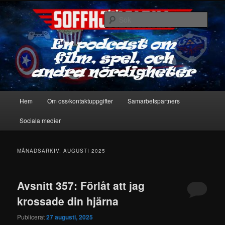
Hoppa
Hoppa
En podcast om film, spel & andra nördigheter
till
till
Sök
primärt
sekundärt
innehåll
innehåll
Soffhjältarna
Huvudmeny
Hem
Om oss/kontaktuppgifter
Samarbetspartners
Sociala medier
MÅNADSARKIV:
AUGUSTI 2025
Avsnitt 357: Förlåt att jag
krossade din hjärna
Publicerat
27 augusti, 2025