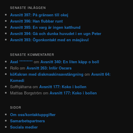
SENASTE INLÄGGEN
Avsnitt 397: På gränsen till okej
Avsnitt 396: Han flubbar runt
Avsnitt 395: En varg är ingen katthund
Avsnitt 394: Gå och dunka huvudet i en ugn Peter
Avsnitt 393: Ögonkontakt med en måsjävul
SENASTE KOMMENTARER
Axel *********
om
Avsnitt 340: En liten käpp o boll
Rollo
om
Avsnitt 263: Inför Oscars
köKskran med diskmaskinsavstängning
om
Avsnitt 64:
Komedi
Soffhjältarna
om
Avsnitt 177: Koko i bollen
Mattias Borgström
om
Avsnitt 177: Koko i bollen
SIDOR
Om oss/kontaktuppgifter
Samarbetspartners
Sociala medier