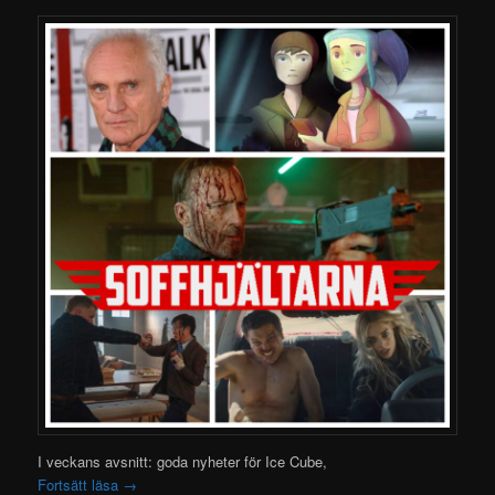
I veckans avsnitt: goda nyheter för Ice Cube,
Fortsätt läsa
→