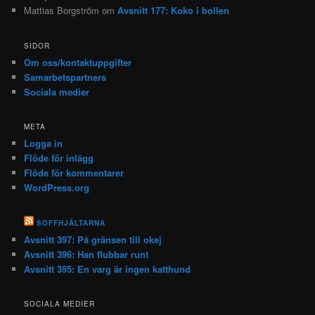
Mattias Borgström
om
Avsnitt 177: Koko i bollen
SIDOR
Om oss/kontaktuppgifter
Samarbetspartners
Sociala medier
META
Logga in
Flöde för inlägg
Flöde för kommentarer
WordPress.org
SOFFHJÄLTARNA
Avsnitt 397: På gränsen till okej
Avsnitt 396: Han flubbar runt
Avsnitt 395: En varg är ingen katthund
SOCIALA MEDIER