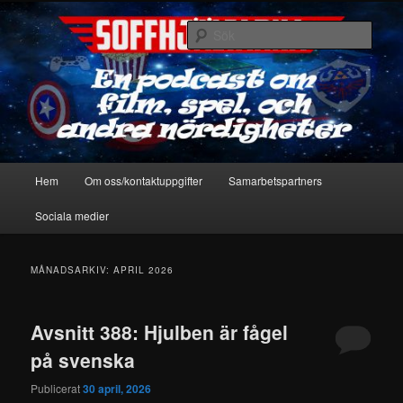
Hoppa
Hoppa
En podcast om film, spel & andra nördigheter
till
till
Sök
primärt
sekundärt
innehåll
innehåll
Soffhjältarna
Huvudmeny
Hem
Om oss/kontaktuppgifter
Samarbetspartners
Sociala medier
MÅNADSARKIV:
APRIL 2026
Avsnitt 388: Hjulben är fågel
på svenska
Publicerat
30 april, 2026