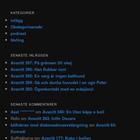
KATEGORIER
inlägg
Okategoriserade
podcast
tävling
SENASTE INLÄGGEN
Avsnitt 397: På gränsen till okej
Avsnitt 396: Han flubbar runt
Avsnitt 395: En varg är ingen katthund
Avsnitt 394: Gå och dunka huvudet i en ugn Peter
Avsnitt 393: Ögonkontakt med en måsjävul
SENASTE KOMMENTARER
Axel *********
om
Avsnitt 340: En liten käpp o boll
Rollo
om
Avsnitt 263: Inför Oscars
köKskran med diskmaskinsavstängning
om
Avsnitt 64:
Komedi
Soffhjältarna
om
Avsnitt 177: Koko i bollen